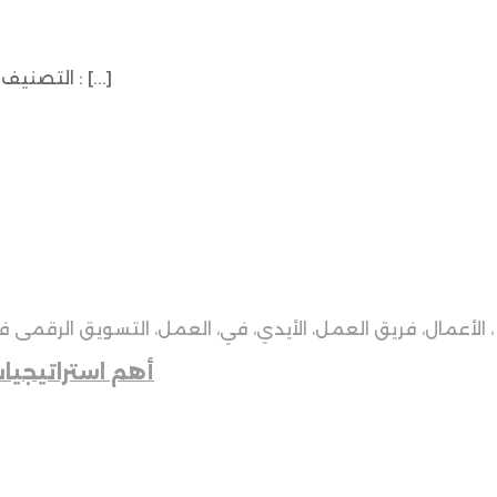
Social Media Design التصنيف : سوشيال ميديا العميل : رحيق الدولة : [...]
أهم استراتيجيا